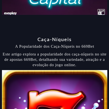
Caça-Níqueis
A Popularidade dos Caça-Níqueis no 669Bet
Este artigo explora a popularidade dos caça-níqueis no site
de apostas 669Bet, detalhando sua variedade, atração e a
evolução do jogo online.