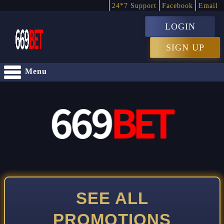
24*7 Support
Facebook
Email
LOGIN
SIGN UP
Menu
SEE ALL
PROMOTIONS