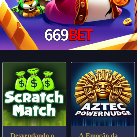
Desvendando o
A Emoção da