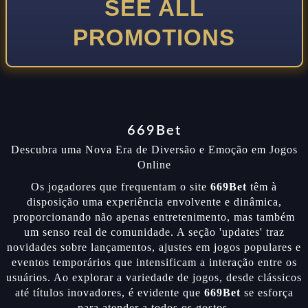
SEE ALL
PROMOTIONS
669Bet
Descubra uma Nova Era de Diversão e Emoção em Jogos
Online
Os jogadores que frequentam o site
669Bet
têm à
disposição uma experiência envolvente e dinâmica,
proporcionando não apenas entretenimento, mas também
um senso real de comunidade. A seção 'updates' traz
novidades sobre lançamentos, ajustes em jogos populares e
eventos temporários que intensificam a interação entre os
usuários. Ao explorar a variedade de jogos, desde clássicos
até títulos inovadores, é evidente que
669Bet
se esforça
para atender a todos os gostos.