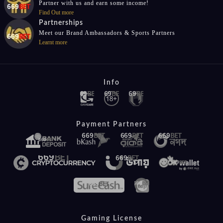
Partner with us and earn some income!
Find Out more
Partnerships
Meet our Brand Ambassadors & Sports Partners
Learnt more
Info
Payment Partners
Gaming License