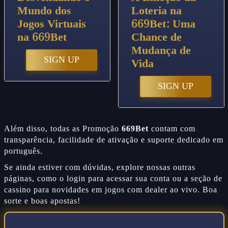
Mundo dos
Loteria na
Jogos Virtuais
669Bet: Uma
na 669Bet
Chance de
Mudança de
SIGN UP
Vida
SIGN UP
Além disso, todas as Promoção
669Bet
contam com
transparência, facilidade de ativação e suporte dedicado em
português.
Se ainda estiver com dúvidas, explore nossas outras
páginas, como o login para acessar sua conta ou a seção de
cassino para novidades em jogos com dealer ao vivo. Boa
sorte e boas apostas!