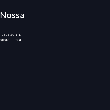
 Nossa
 usuário e a
 sustentam a