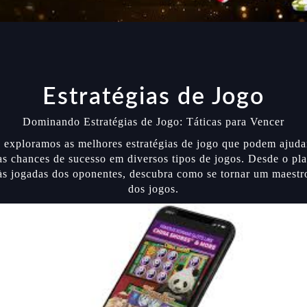
Estratégias de Jogo
Dominando Estratégias de Jogo: Táticas para Vencer
, exploramos as melhores estratégias de jogo que podem ajuda
s chances de sucesso em diversos tipos de jogos. Desde o pl
às jogadas dos oponentes, descubra como se tornar um maestr
dos jogos.