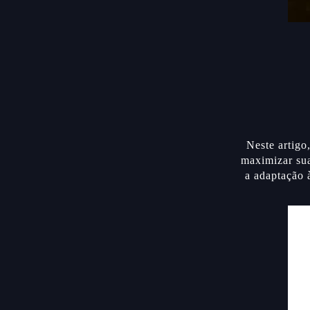
Neste artigo
maximizar sua
a adaptação 