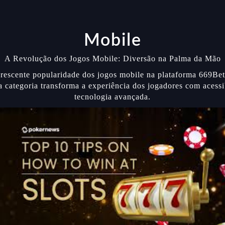
Mobile
A Revolução dos Jogos Mobile: Diversão na Palma da Mão
crescente popularidade dos jogos mobile na plataforma 669Bet
 categoria transforma a experiência dos jogadores com acessi
tecnologia avançada.