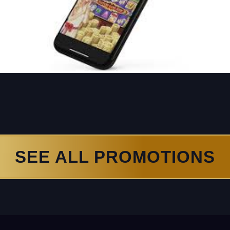
SEE ALL PROMOTIONS