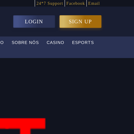
24*7 Support
Facebook
Email
LOGIN
SIGN UP
GO
SOBRE NÓS
CASINO
ESPORTS