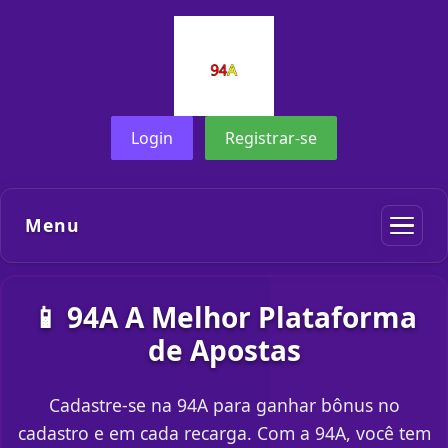
Login
Registrar-se
Menu
📱 94A A Melhor Plataforma
de Apostas
Cadastre-se na 94A para ganhar bônus no
cadastro e em cada recarga. Com a 94A, você tem