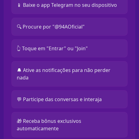
📱 Baixe o app Telegram no seu dispositivo
🔍 Procure por "@94AOficial"
👆 Toque em "Entrar" ou "Join"
🔔 Ative as notificações para não perder
nada
💬 Participe das conversas e interaja
🎁 Receba bônus exclusivos
automaticamente