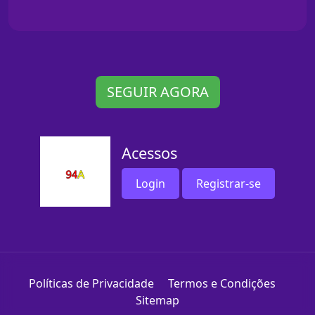
SEGUIR AGORA
Acessos
Login
Registrar-se
Políticas de Privacidade
Termos e Condições
Sitemap