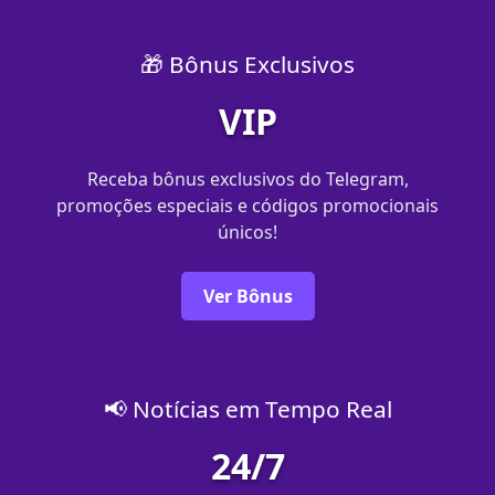
🎁 Bônus Exclusivos
VIP
Receba bônus exclusivos do Telegram,
promoções especiais e códigos promocionais
únicos!
Ver Bônus
📢 Notícias em Tempo Real
24/7