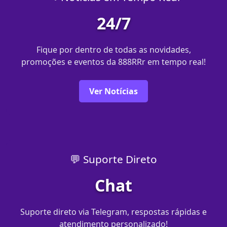
24/7
Fique por dentro de todas as novidades,
promoções e eventos da 888RRr em tempo real!
Ver Notícias
💬 Suporte Direto
Chat
Suporte direto via Telegram, respostas rápidas e
atendimento personalizado!