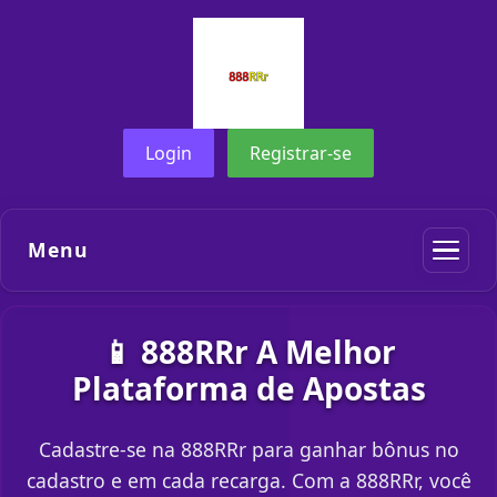
Login
Registrar-se
Menu
📱 888RRr A Melhor
Plataforma de Apostas
Cadastre-se na 888RRr para ganhar bônus no
cadastro e em cada recarga. Com a 888RRr, você