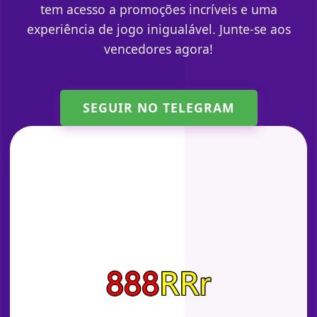
tem acesso a promoções incríveis e uma
experiência de jogo inigualável. Junte-se aos
vencedores agora!
SEGUIR NO TELEGRAM