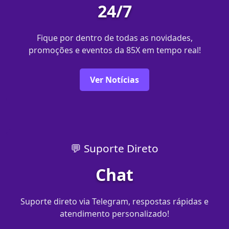
24/7
Fique por dentro de todas as novidades,
promoções e eventos da 85X em tempo real!
Ver Notícias
💬 Suporte Direto
Chat
Suporte direto via Telegram, respostas rápidas e
atendimento personalizado!