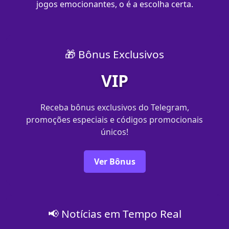
jogos emocionantes, o é a escolha certa.
🎁 Bônus Exclusivos
VIP
Receba bônus exclusivos do Telegram,
promoções especiais e códigos promocionais
únicos!
Ver Bônus
📢 Notícias em Tempo Real