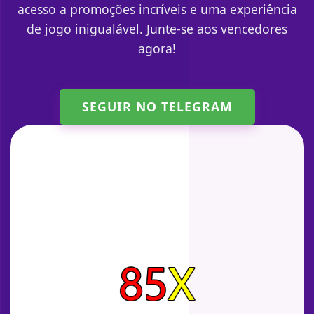
acesso a promoções incríveis e uma experiência
de jogo inigualável. Junte-se aos vencedores
agora!
SEGUIR NO TELEGRAM