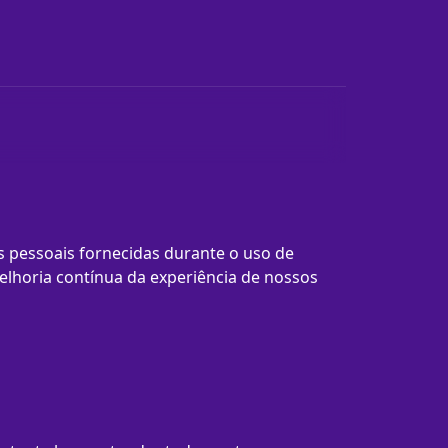
s pessoais fornecidas durante o uso de
elhoria contínua da experiência de nossos