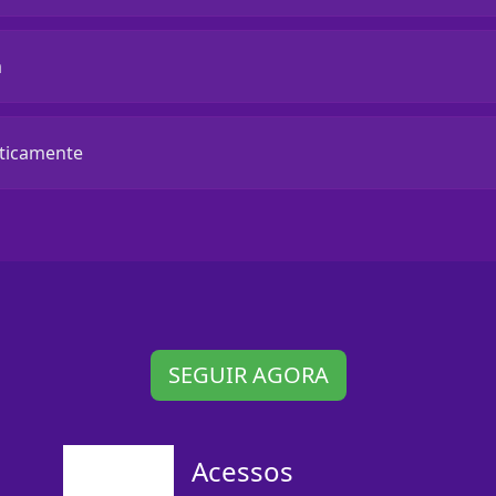
a
aticamente
SEGUIR AGORA
Acessos