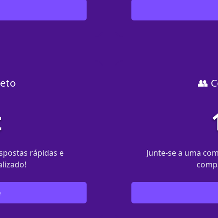
reto
👥 
t
espostas rápidas e
Junte-se a uma com
lizado!
compa
e