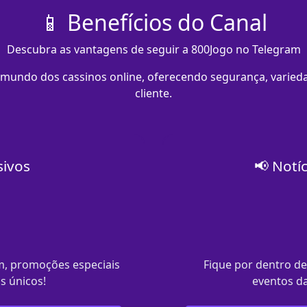
📱 Benefícios do Canal
Descubra as vantagens de seguir a 800Jogo no Telegram
mundo dos cassinos online, oferecendo segurança, varied
cliente.
sivos
📢 Notí
m, promoções especiais
Fique por dentro d
s únicos!
eventos d