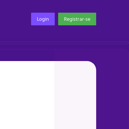
Login
Registrar-se