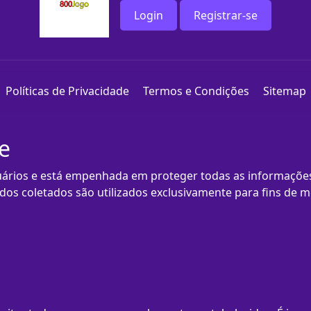
Login
Registrar-se
Políticas de Privacidade
Termos e Condições
Sitemap
de
suários e está empenhada em proteger todas as informaçõe
os coletados são utilizados exclusivamente para fins de m