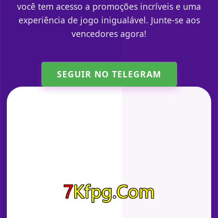
você tem acesso a promoções incríveis e uma
experiência de jogo inigualável. Junte-se aos
vencedores agora!
SEGUIR NO TELEGRAM