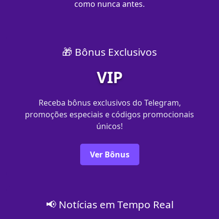
como nunca antes.
🎁 Bônus Exclusivos
VIP
Receba bônus exclusivos do Telegram,
promoções especiais e códigos promocionais
únicos!
Ver Bônus
📢 Notícias em Tempo Real