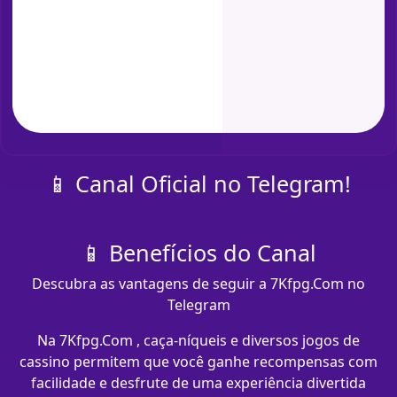
📱 Canal Oficial no Telegram!
📱 Benefícios do Canal
Descubra as vantagens de seguir a 7Kfpg.Com no
Telegram
Na 7Kfpg.Com , caça-níqueis e diversos jogos de
cassino permitem que você ganhe recompensas com
facilidade e desfrute de uma experiência divertida