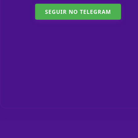
SEGUIR NO TELEGRAM