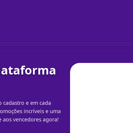
Plataforma
o cadastro e em cada
romoções incríveis e uma
se aos vencedores agora!