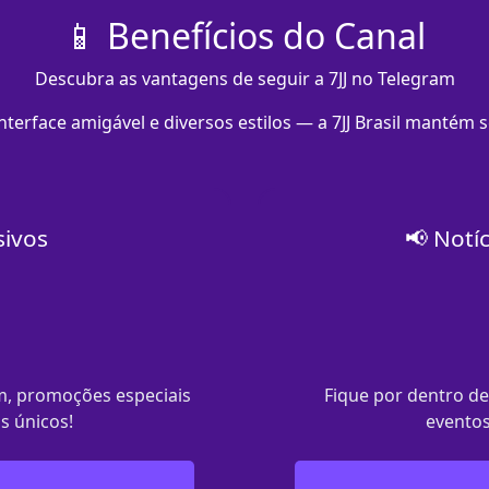
📱 Benefícios do Canal
Descubra as vantagens de seguir a 7JJ no Telegram
 interface amigável e diversos estilos — a 7JJ Brasil manté
sivos
📢 Notí
m, promoções especiais
Fique por dentro d
s únicos!
eventos