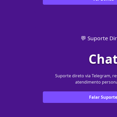
💬 Suporte Di
Cha
Suporte direto via Telegram, r
atendimento persona
Falar Suport