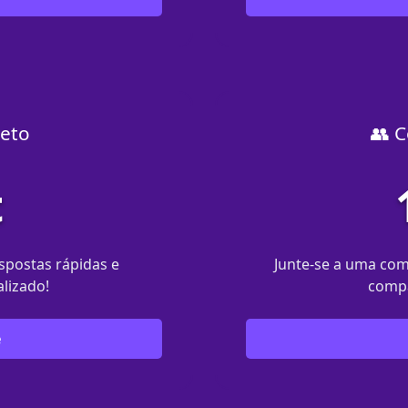
reto
👥 
t
espostas rápidas e
Junte-se a uma com
lizado!
compa
e