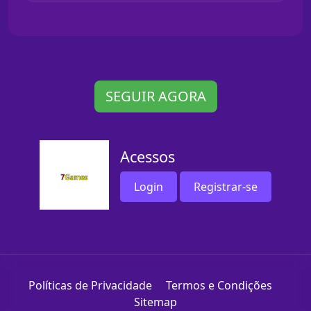
SEGUIR AGORA
Acessos
Login
Registrar-se
Políticas de Privacidade
Termos e Condições
Sitemap