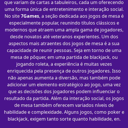
que variam de cartas a tabuleiros, cada um oferecendo
uma forma única de entretenimento e interação social.
No site
7Games
, a seção dedicada aos jogos de mesa é
especialmente popular, reunindo títulos clássicos e
modernos que atraem uma ampla gama de jogadores,
desde novatos até veteranos experientes. Um dos
aspectos mais atraentes dos jogos de mesa é a sua
capacidade de reunir pessoas. Seja em torno de uma
mesa de pôquer, em uma partida de blackjack, ou
jogando roleta, a experiência é muitas vezes
enriquecida pela presença de outros jogadores. Isso
não apenas aumenta a diversão, mas também pode
adicionar um elemento estratégico ao jogo, uma vez
que as decisões dos jogadores podem influenciar o
resultado da partida. Além da interação social, os jogos
de mesa também oferecem variados níveis de
habilidade e complexidade. Alguns jogos, como poker e
blackjack, exigem tanto sorte quanto habilidade, en.