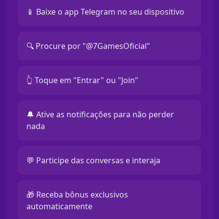
📱 Baixe o app Telegram no seu dispositivo
🔍 Procure por "@7GamesOficial"
👆 Toque em "Entrar" ou "Join"
🔔 Ative as notificações para não perder
nada
💬 Participe das conversas e interaja
🎁 Receba bônus exclusivos
automaticamente