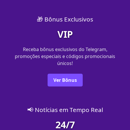
🎁 Bônus Exclusivos
VIP
Receba bônus exclusivos do Telegram,
promoções especiais e códigos promocionais
únicos!
Ver Bônus
📢 Notícias em Tempo Real
24/7