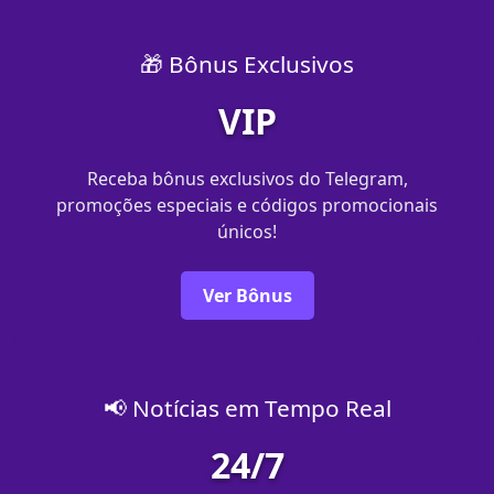
🎁 Bônus Exclusivos
VIP
Receba bônus exclusivos do Telegram,
promoções especiais e códigos promocionais
únicos!
Ver Bônus
📢 Notícias em Tempo Real
24/7