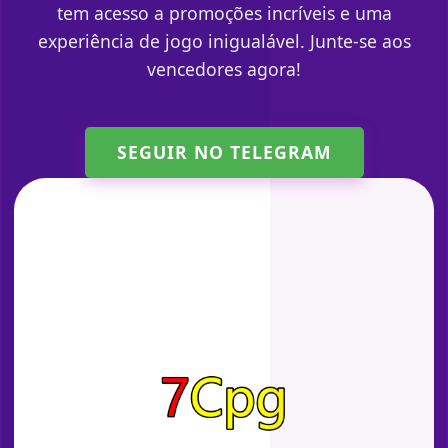
tem acesso a promoções incríveis e uma
experiência de jogo inigualável. Junte-se aos
vencedores agora!
SEGUIR NO TELEGRAM