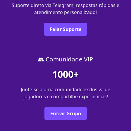
Suporte direto via Telegram, respostas rápidas e
atendimento personalizado!
Falar Suporte
👥 Comunidade VIP
1000+
Junte-se a uma comunidade exclusiva de
jogadores e compartilhe experiências!
Entrar Grupo