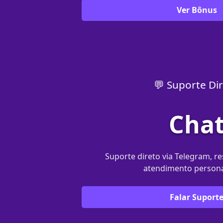
Ver Bônus
💬 Suporte Di
Cha
Suporte direto via Telegram, r
atendimento persona
Falar Suport