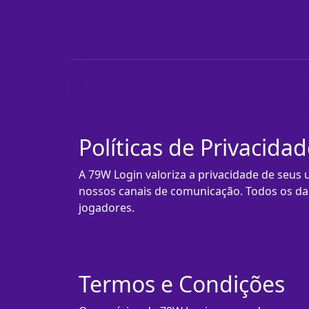
Políticas de Privacida
A 79W Login valoriza a privacidade de seus
nossos canais de comunicação. Todos os dad
jogadores.
Termos e Condições