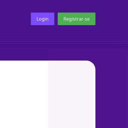
Login
Registrar-se