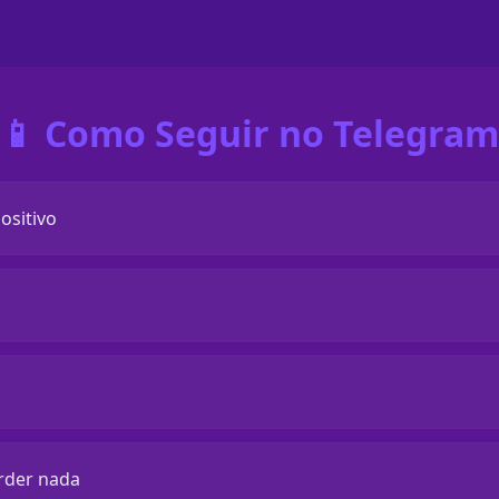
📱 Como Seguir no Telegram
ositivo
erder nada