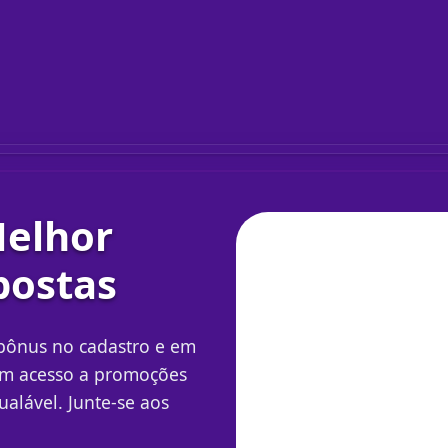
Melhor
postas
bônus no cadastro e em
em acesso a promoções
ualável. Junte-se aos