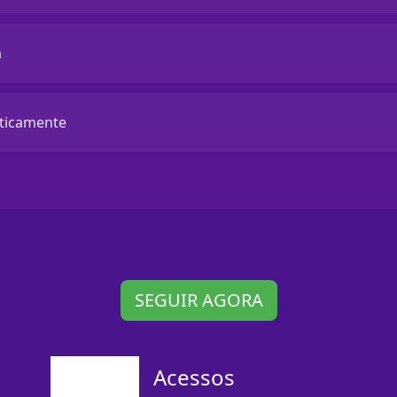
a
aticamente
SEGUIR AGORA
Acessos