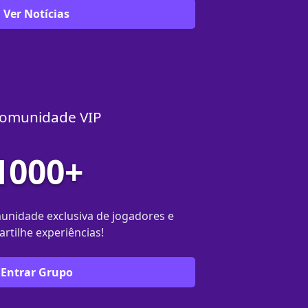
Ver Notícias
Comunidade VIP
1000+
unidade exclusiva de jogadores e
rtilhe experiências!
Entrar Grupo