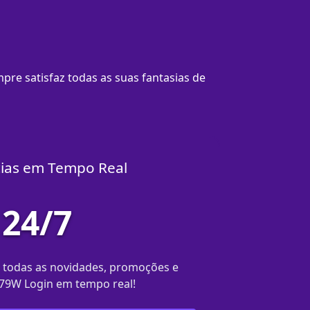
re satisfaz todas as suas fantasias de
cias em Tempo Real
24/7
e todas as novidades, promoções e
 79W Login em tempo real!