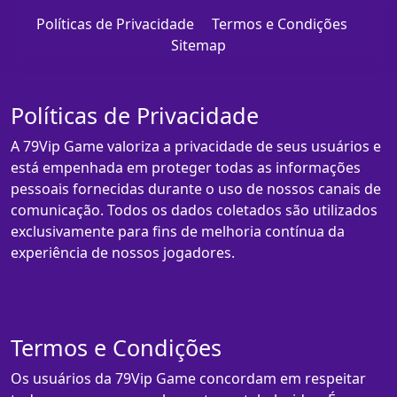
Políticas de Privacidade
Termos e Condições
Sitemap
Políticas de Privacidade
A 79Vip Game valoriza a privacidade de seus usuários e
está empenhada em proteger todas as informações
pessoais fornecidas durante o uso de nossos canais de
comunicação. Todos os dados coletados são utilizados
exclusivamente para fins de melhoria contínua da
experiência de nossos jogadores.
Termos e Condições
Os usuários da 79Vip Game concordam em respeitar