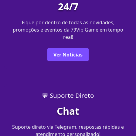
24/7
Fique por dentro de todas as novidades,
promoções e eventos da 79Vip Game em tempo
real!
Ver Notícias
💬 Suporte Direto
Chat
Suporte direto via Telegram, respostas rápidas e
atendimento personalizado!