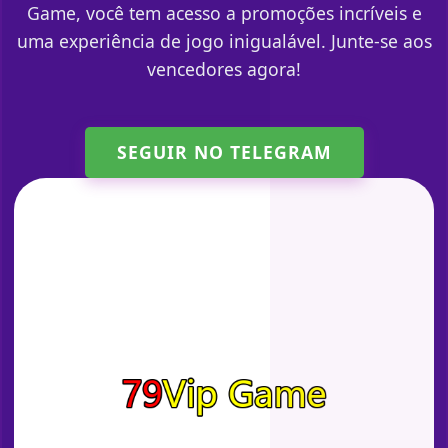
Game, você tem acesso a promoções incríveis e
uma experiência de jogo inigualável. Junte-se aos
vencedores agora!
SEGUIR NO TELEGRAM