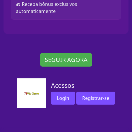
🎁 Receba bônus exclusivos
automaticamente
SEGUIR AGORA
Acessos
Login
Registrar-se