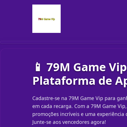
📱 79M Game Vip
Plataforma de A
Cadastre-se na 79M Game Vip para gan
em cada recarga. Com a 79M Game Vip,
promoções incríveis e uma experiência d
Junte-se aos vencedores agora!