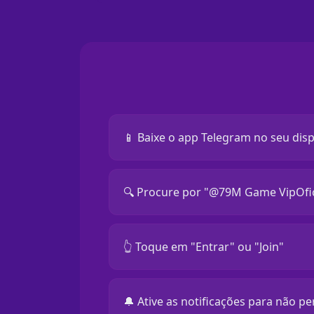
📱 Baixe o app Telegram no seu disp
🔍 Procure por "@79M Game VipOfic
👆 Toque em "Entrar" ou "Join"
🔔 Ative as notificações para não p