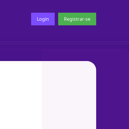
Login
Registrar-se