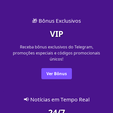
🎁 Bônus Exclusivos
VIP
Receba bônus exclusivos do Telegram,
promoções especiais e códigos promocionais
únicos!
Ver Bônus
📢 Notícias em Tempo Real
24/7