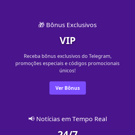
🎁 Bônus Exclusivos
VIP
Receba bônus exclusivos do Telegram,
promoções especiais e códigos promocionais
únicos!
Ver Bônus
📢 Notícias em Tempo Real
24/7