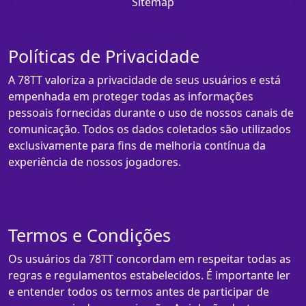
Sitemap
Políticas de Privacidade
A 78TT valoriza a privacidade de seus usuários e está
empenhada em proteger todas as informações
pessoais fornecidas durante o uso de nossos canais de
comunicação. Todos os dados coletados são utilizados
exclusivamente para fins de melhoria contínua da
experiência de nossos jogadores.
Termos e Condições
Os usuários da 78TT concordam em respeitar todas as
regras e regulamentos estabelecidos. É importante ler
e entender todos os termos antes de participar de