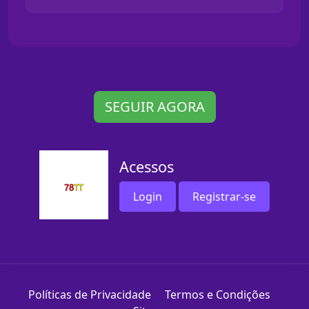
SEGUIR AGORA
Acessos
Login
Registrar-se
Políticas de Privacidade
Termos e Condições