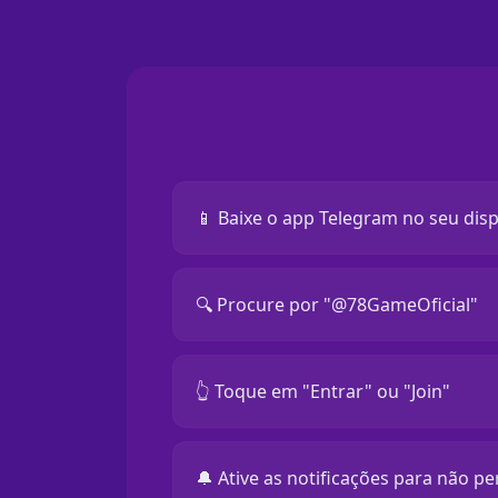
📱 Baixe o app Telegram no seu disp
🔍 Procure por "@78GameOficial"
👆 Toque em "Entrar" ou "Join"
🔔 Ative as notificações para não p