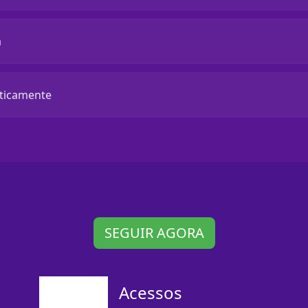
a
aticamente
SEGUIR AGORA
Acessos