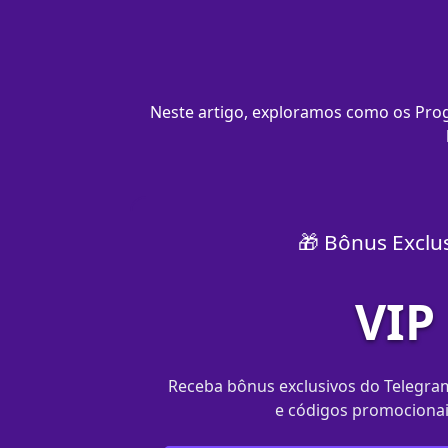
Neste artigo, exploramos como os Pro
🎁 Bônus Exclu
VIP
Receba bônus exclusivos do Telegra
e códigos promocionai