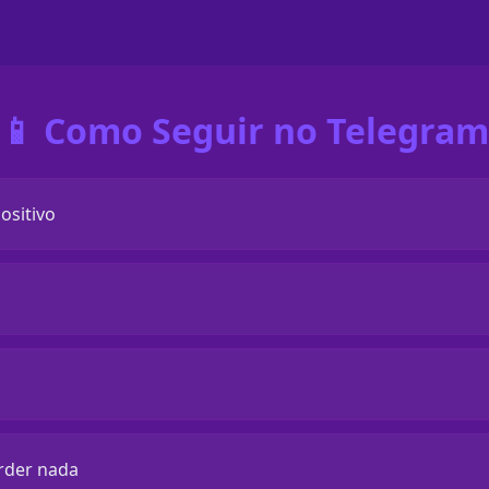
📱 Como Seguir no Telegram
ositivo
erder nada