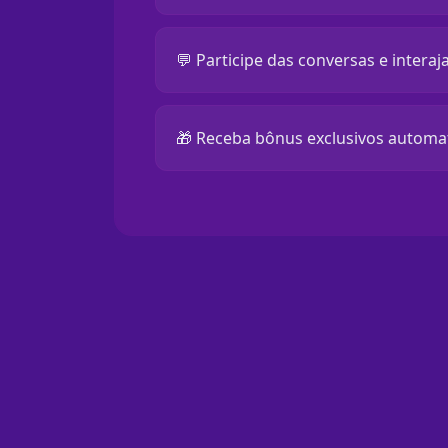
💬 Participe das conversas e interaj
🎁 Receba bônus exclusivos autom