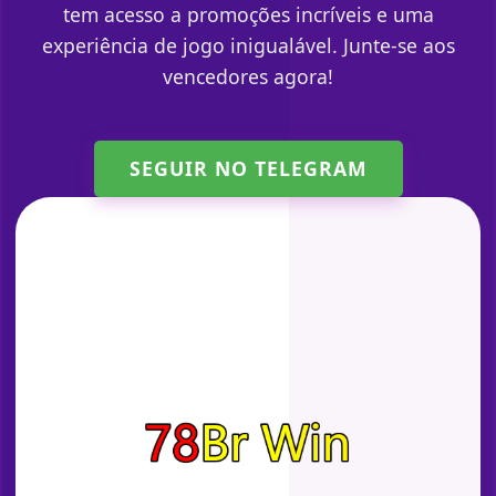
tem acesso a promoções incríveis e uma
experiência de jogo inigualável. Junte-se aos
vencedores agora!
SEGUIR NO TELEGRAM