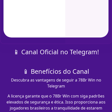
📱 Canal Oficial no Telegram!
📱 Benefícios do Canal
Descubra as vantagens de seguir a 78Br Win no
Telegram
A licença garante que o 78Br Win com​ siga padrões
elevados de segurança e ética. Isso proporciona aos
jogadores brasileiros a tranquilidade de estarem