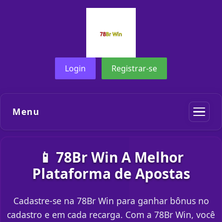
Login
Registrar-se
Menu
📱 78Br Win A Melhor
Plataforma de Apostas
Cadastre-se na 78Br Win para ganhar bônus no
cadastro e em cada recarga. Com a 78Br Win, você