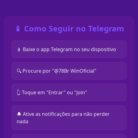
📱 Como Seguir no Telegram
📱 Baixe o app Telegram no seu dispositivo
🔍 Procure por "@78Br WinOficial"
👆 Toque em "Entrar" ou "Join"
🔔 Ative as notificações para não perder
nada