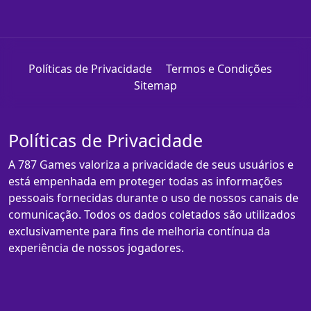
Políticas de Privacidade
Termos e Condições
Sitemap
Políticas de Privacidade
A 787 Games valoriza a privacidade de seus usuários e
está empenhada em proteger todas as informações
pessoais fornecidas durante o uso de nossos canais de
comunicação. Todos os dados coletados são utilizados
exclusivamente para fins de melhoria contínua da
experiência de nossos jogadores.