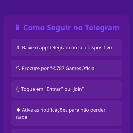
📱 Como Seguir no Telegram
📱 Baixe o app Telegram no seu dispositivo
🔍 Procure por "@787 GamesOficial"
👆 Toque em "Entrar" ou "Join"
🔔 Ative as notificações para não perder
nada