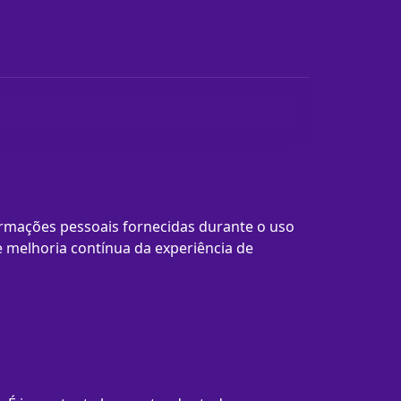
ormações pessoais fornecidas durante o uso
e melhoria contínua da experiência de