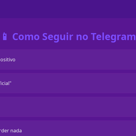
📱 Como Seguir no Telegram
ositivo
cial"
erder nada