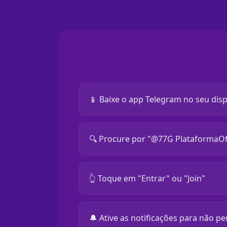
📱 Baixe o app Telegram no seu disp
🔍 Procure por "@77G PlataformaOfi
👆 Toque em "Entrar" ou "Join"
🔔 Ative as notificações para não p