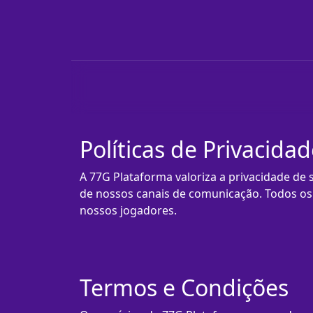
Políticas de Privacida
A 77G Plataforma valoriza a privacidade de
de nossos canais de comunicação. Todos os 
nossos jogadores.
Termos e Condições