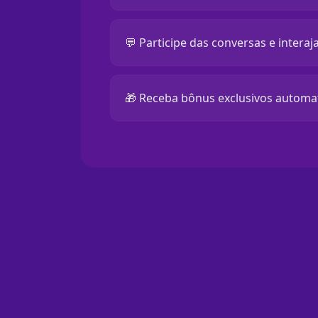
💬 Participe das conversas e interaj
🎁 Receba bônus exclusivos autom