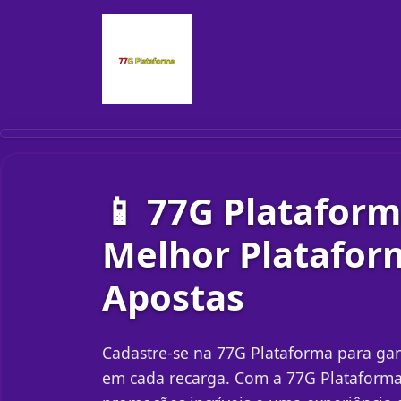
📱 77G Plataform
Melhor Platafor
Apostas
Cadastre-se na 77G Plataforma para ga
em cada recarga. Com a 77G Plataforma