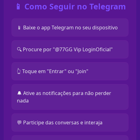
📱 Como Seguir no Telegram
📱 Baixe o app Telegram no seu dispositivo
🔍 Procure por "@77GG Vip LoginOficial"
👆 Toque em "Entrar" ou "Join"
🔔 Ative as notificações para não perder
nada
💬 Participe das conversas e interaja