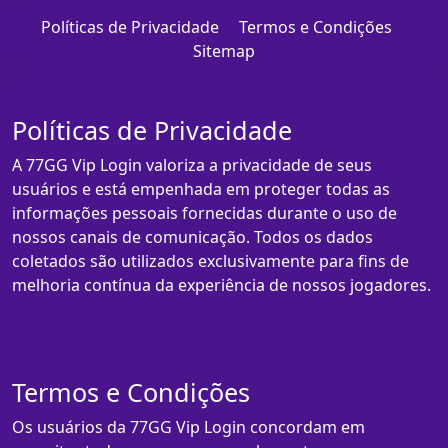
Políticas de Privacidade
Termos e Condições
Sitemap
Políticas de Privacidade
A 77GG Vip Login valoriza a privacidade de seus
usuários e está empenhada em proteger todas as
informações pessoais fornecidas durante o uso de
nossos canais de comunicação. Todos os dados
coletados são utilizados exclusivamente para fins de
melhoria contínua da experiência de nossos jogadores.
Termos e Condições
Os usuários da 77GG Vip Login concordam em