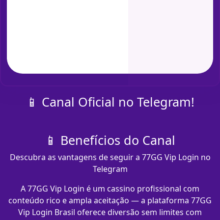
📱 Canal Oficial no Telegram!
📱 Benefícios do Canal
Descubra as vantagens de seguir a 77GG Vip Login no
Telegram
A 77GG Vip Login é um cassino profissional com
conteúdo rico e ampla aceitação — a plataforma 77GG
Vip Login Brasil oferece diversão sem limites com