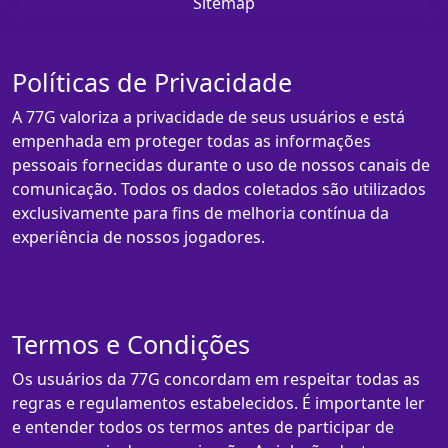
Sitemap
Políticas de Privacidade
A 77G valoriza a privacidade de seus usuários e está
empenhada em proteger todas as informações
pessoais fornecidas durante o uso de nossos canais de
comunicação. Todos os dados coletados são utilizados
exclusivamente para fins de melhoria contínua da
experiência de nossos jogadores.
Termos e Condições
Os usuários da 77G concordam em respeitar todas as
regras e regulamentos estabelecidos. É importante ler
e entender todos os termos antes de participar de