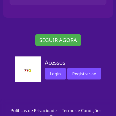
SEGUIR AGORA
Acessos
Login
Registrar-se
Políticas de Privacidade
Termos e Condições