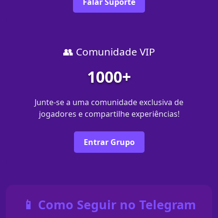
Falar Suporte
👥 Comunidade VIP
1000+
Junte-se a uma comunidade exclusiva de
jogadores e compartilhe experiências!
Entrar Grupo
📱 Como Seguir no Telegram