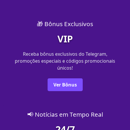
🎁 Bônus Exclusivos
VIP
Receba bônus exclusivos do Telegram,
promoções especiais e códigos promocionais
únicos!
Ver Bônus
📢 Notícias em Tempo Real
24/7