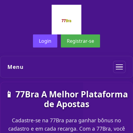
Login
Registrar-se
Menu
📱 77Bra A Melhor Plataforma
de Apostas
Cadastre-se na 77Bra para ganhar bônus no
cadastro e em cada recarga. Com a 77Bra, você