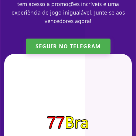
tem acesso a promoções incríveis e uma
experiência de jogo inigualável. Junte-se aos
vencedores agora!
SEGUIR NO TELEGRAM