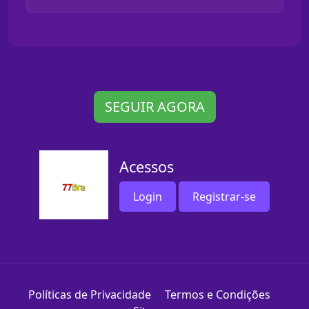
SEGUIR AGORA
Acessos
Login
Registrar-se
Políticas de Privacidade
Termos e Condições