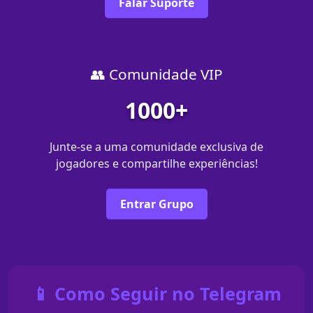
Falar Suporte
👥 Comunidade VIP
1000+
Junte-se a uma comunidade exclusiva de
jogadores e compartilhe experiências!
Entrar Grupo
📱 Como Seguir no Telegram