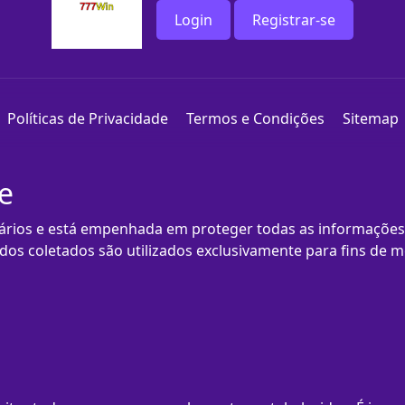
Login
Registrar-se
Políticas de Privacidade
Termos e Condições
Sitemap
de
uários e está empenhada em proteger todas as informações
os coletados são utilizados exclusivamente para fins de m