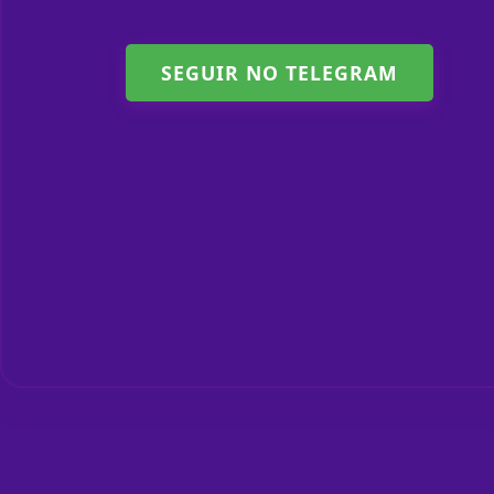
SEGUIR NO TELEGRAM