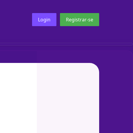
Login
Registrar-se