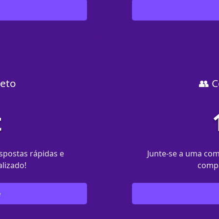
reto
👥 
t
espostas rápidas e
Junte-se a uma com
lizado!
compa
e