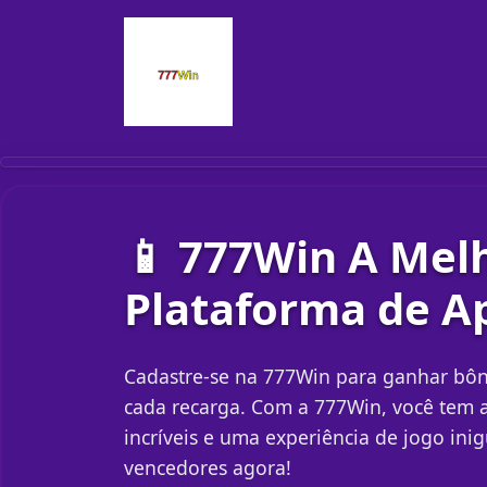
📱 777Win A Mel
Plataforma de A
Cadastre-se na 777Win para ganhar bôn
cada recarga. Com a 777Win, você tem 
incríveis e uma experiência de jogo inig
vencedores agora!