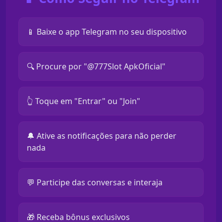
📱 Baixe o app Telegram no seu dispositivo
🔍 Procure por "@777Slot ApkOficial"
👆 Toque em "Entrar" ou "Join"
🔔 Ative as notificações para não perder
nada
💬 Participe das conversas e interaja
🎁 Receba bônus exclusivos