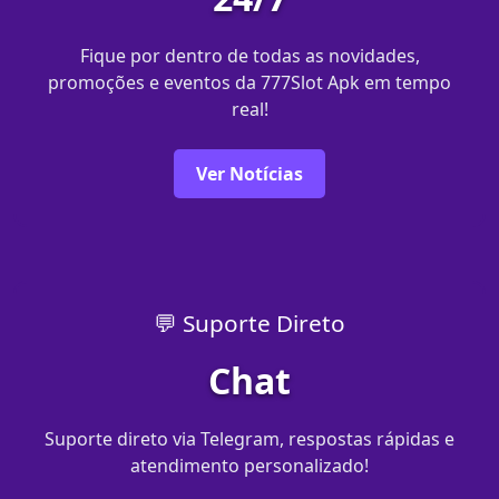
Fique por dentro de todas as novidades,
promoções e eventos da 777Slot Apk em tempo
real!
Ver Notícias
💬 Suporte Direto
Chat
Suporte direto via Telegram, respostas rápidas e
atendimento personalizado!