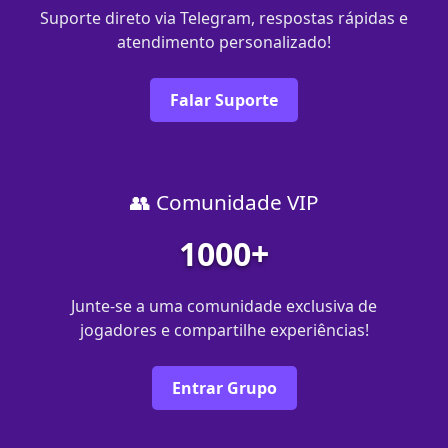
Suporte direto via Telegram, respostas rápidas e
atendimento personalizado!
Falar Suporte
👥 Comunidade VIP
1000+
Junte-se a uma comunidade exclusiva de
jogadores e compartilhe experiências!
Entrar Grupo