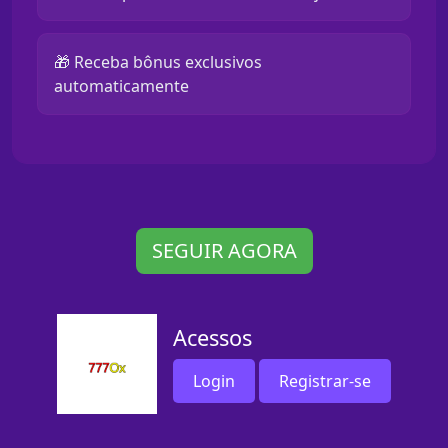
🎁 Receba bônus exclusivos
automaticamente
SEGUIR AGORA
Acessos
Login
Registrar-se