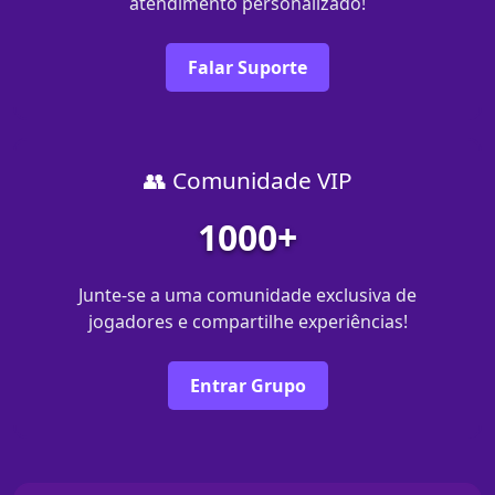
atendimento personalizado!
Falar Suporte
👥 Comunidade VIP
1000+
Junte-se a uma comunidade exclusiva de
jogadores e compartilhe experiências!
Entrar Grupo