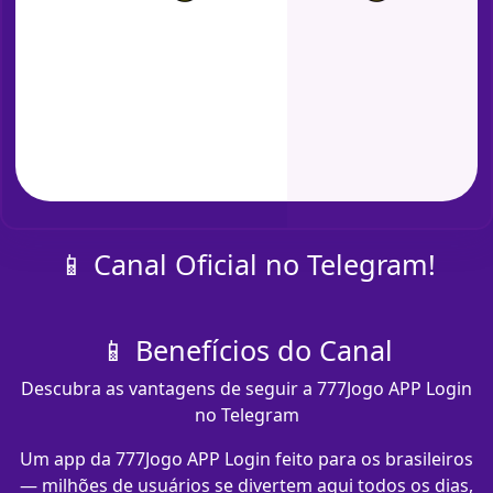
📱 Canal Oficial no Telegram!
📱 Benefícios do Canal
Descubra as vantagens de seguir a 777Jogo APP Login
no Telegram
Um app da 777Jogo APP Login feito para os brasileiros
— milhões de usuários se divertem aqui todos os dias,