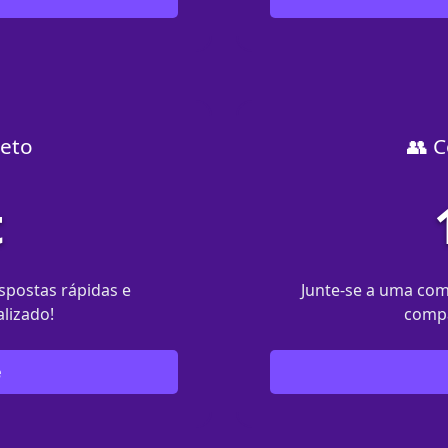
reto
👥 
t
espostas rápidas e
Junte-se a uma com
lizado!
compa
e