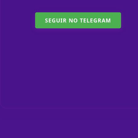
SEGUIR NO TELEGRAM