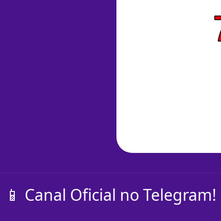
📱 Canal Oficial no Telegram!