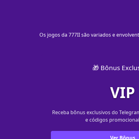
Os jogos da 777II são variados e envolven
🎁 Bônus Exclu
VIP
Receba bônus exclusivos do Telegra
e códigos promocionai
Ver Bônus