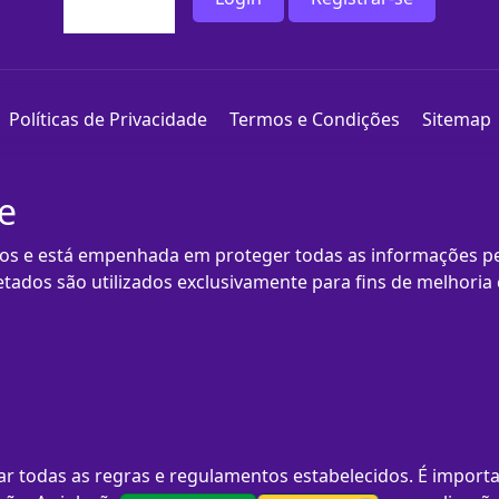
Políticas de Privacidade
Termos e Condições
Sitemap
de
ários e está empenhada em proteger todas as informações p
tados são utilizados exclusivamente para fins de melhoria
r todas as regras e regulamentos estabelecidos. É importa