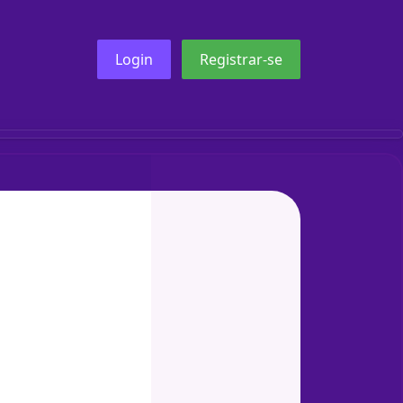
Login
Registrar-se