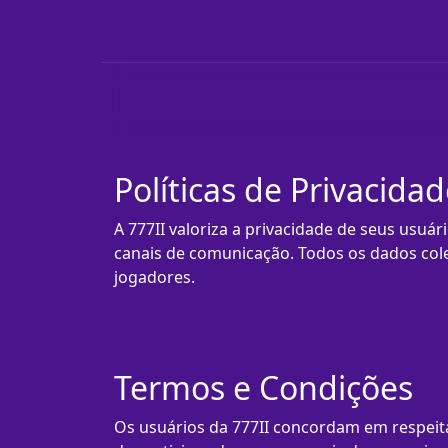
Políticas de Privacida
A 777II valoriza a privacidade de seus usu
canais de comunicação. Todos os dados cole
jogadores.
Termos e Condições
Os usuários da 777II concordam em respeita