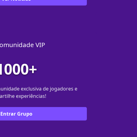
Comunidade VIP
1000+
unidade exclusiva de jogadores e
rtilhe experiências!
Entrar Grupo