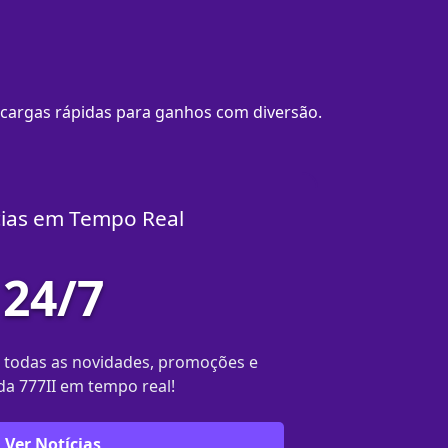
recargas rápidas para ganhos com diversão.
cias em Tempo Real
24/7
e todas as novidades, promoções e
da 777II em tempo real!
Ver Notícias