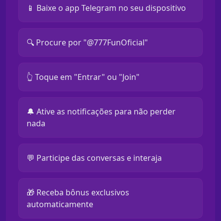
📱 Baixe o app Telegram no seu dispositivo
🔍 Procure por "@777FunOficial"
👆 Toque em "Entrar" ou "Join"
🔔 Ative as notificações para não perder
nada
💬 Participe das conversas e interaja
🎁 Receba bônus exclusivos
automaticamente