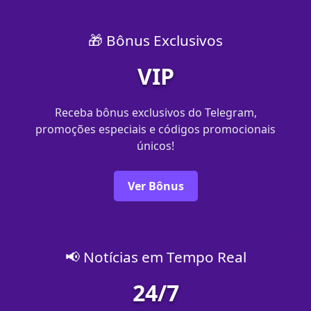
🎁 Bônus Exclusivos
VIP
Receba bônus exclusivos do Telegram,
promoções especiais e códigos promocionais
únicos!
Ver Bônus
📢 Notícias em Tempo Real
24/7