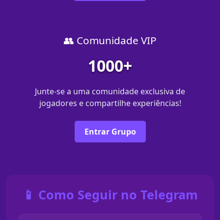
👥 Comunidade VIP
1000+
Junte-se a uma comunidade exclusiva de
jogadores e compartilhe experiências!
Entrar Grupo
📱 Como Seguir no Telegram