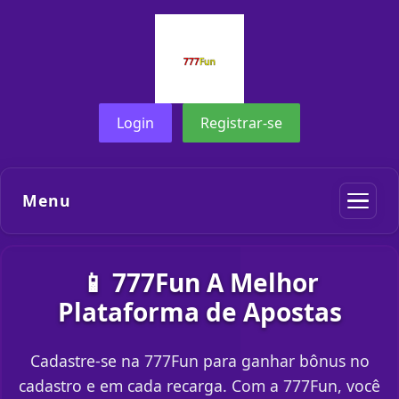
Login
Registrar-se
Menu
📱 777Fun A Melhor
Plataforma de Apostas
Cadastre-se na 777Fun para ganhar bônus no
cadastro e em cada recarga. Com a 777Fun, você