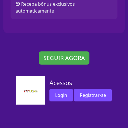
🎁 Receba bônus exclusivos
automaticamente
SEGUIR AGORA
Acessos
Login
Registrar-se