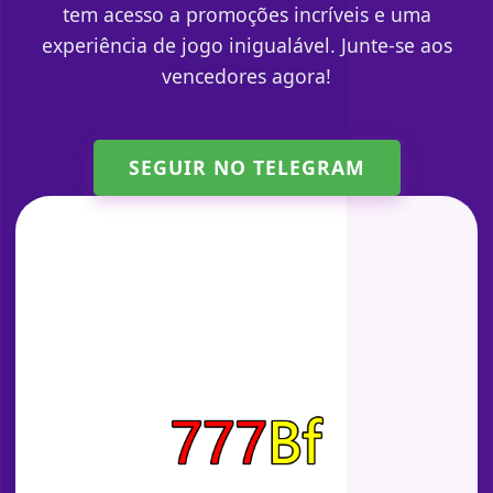
tem acesso a promoções incríveis e uma
experiência de jogo inigualável. Junte-se aos
vencedores agora!
SEGUIR NO TELEGRAM