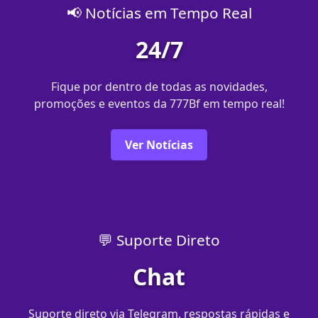
📢 Notícias em Tempo Real
24/7
Fique por dentro de todas as novidades,
promoções e eventos da 777Bf em tempo real!
Ver Notícias
💬 Suporte Direto
Chat
Suporte direto via Telegram, respostas rápidas e