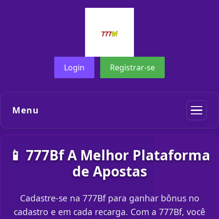
Login
Registrar-se
Menu
📱 777Bf A Melhor Plataforma
de Apostas
Cadastre-se na 777Bf para ganhar bônus no
cadastro e em cada recarga. Com a 777Bf, você