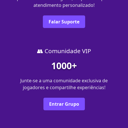
atendimento personalizado!
Falar Suporte
👥 Comunidade VIP
1000+
Junte-se a uma comunidade exclusiva de
jogadores e compartilhe experiências!
Entrar Grupo