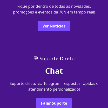
Fique por dentro de todas as novidades,
promoções e eventos da 76N em tempo real!
Ver Notícias
💬 Suporte Direto
Chat
Suporte direto via Telegram, respostas rápidas e
atendimento personalizado!
Falar Suporte