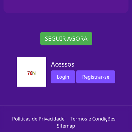
SEGUIR AGORA
Acessos
Login
Registrar-se
Políticas de Privacidade
Termos e Condições
Sitemap