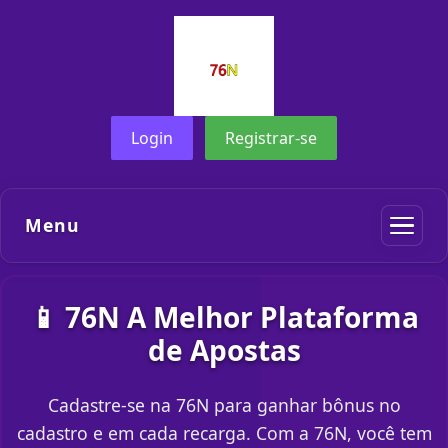
Login
Registrar-se
Menu
📱 76N A Melhor Plataforma
de Apostas
Cadastre-se na 76N para ganhar bônus no
cadastro e em cada recarga. Com a 76N, você tem