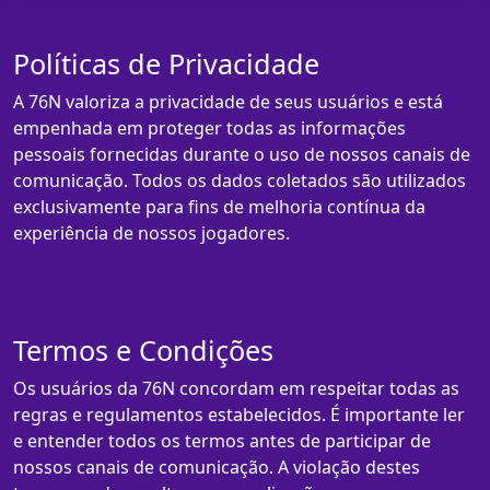
Políticas de Privacidade
A 76N valoriza a privacidade de seus usuários e está
empenhada em proteger todas as informações
pessoais fornecidas durante o uso de nossos canais de
comunicação. Todos os dados coletados são utilizados
exclusivamente para fins de melhoria contínua da
experiência de nossos jogadores.
Termos e Condições
Os usuários da 76N concordam em respeitar todas as
regras e regulamentos estabelecidos. É importante ler
e entender todos os termos antes de participar de
nossos canais de comunicação. A violação destes