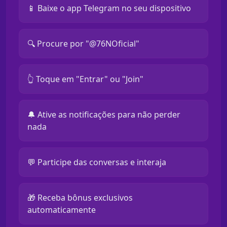
📱 Baixe o app Telegram no seu dispositivo
🔍 Procure por "@76NOficial"
👆 Toque em "Entrar" ou "Join"
🔔 Ative as notificações para não perder
nada
💬 Participe das conversas e interaja
🎁 Receba bônus exclusivos
automaticamente