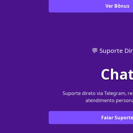
Ver Bônus
💬 Suporte Di
Cha
Suporte direto via Telegram, r
atendimento persona
Falar Suport