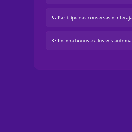
💬 Participe das conversas e interaj
🎁 Receba bônus exclusivos autom