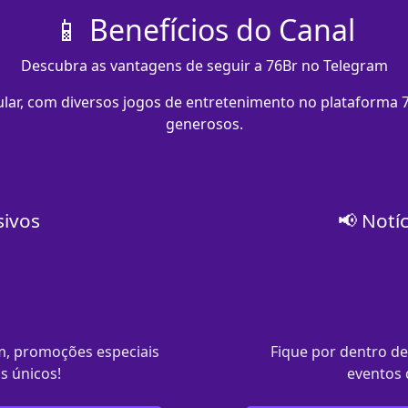
📱 Benefícios do Canal
Descubra as vantagens de seguir a 76Br no Telegram
r, com diversos jogos de entretenimento no plataforma 76
generosos.
sivos
📢 Notí
m, promoções especiais
Fique por dentro d
s únicos!
eventos 