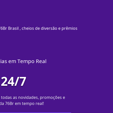
Br Brasil , cheios de diversão e prêmios
cias em Tempo Real
24/7
e todas as novidades, promoções e
da 76Br em tempo real!