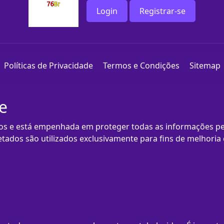
Login
Registrar-se
Políticas de Privacidade
Termos e Condições
Sitemap
de
rios e está empenhada em proteger todas as informações p
tados são utilizados exclusivamente para fins de melhoria