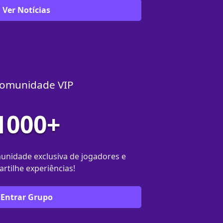
Ver Notícias
Comunidade VIP
1000+
unidade exclusiva de jogadores e
rtilhe experiências!
Entrar Grupo