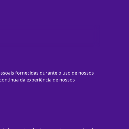
essoais fornecidas durante o uso de nossos
 contínua da experiência de nossos