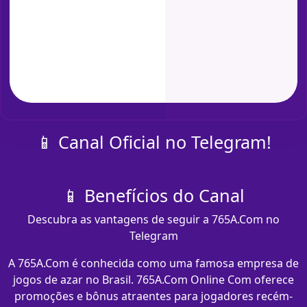
📱 Canal Oficial no Telegram!
📱 Benefícios do Canal
Descubra as vantagens de seguir a 765A.Com no
Telegram
A 765A.Com é conhecida como uma famosa empresa de
jogos de azar no Brasil. 765A.Com Online Com oferece
promoções e bônus atraentes para jogadores recém-