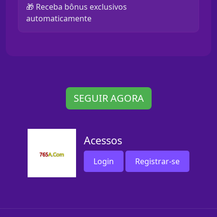
🎁 Receba bônus exclusivos
automaticamente
SEGUIR AGORA
Acessos
Login
Registrar-se