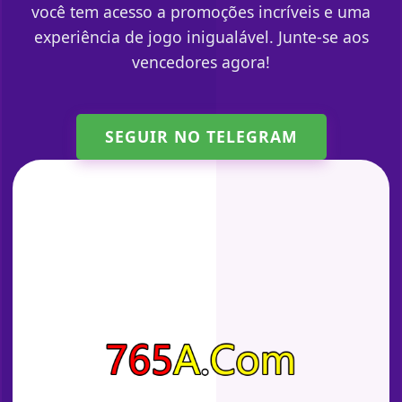
você tem acesso a promoções incríveis e uma
experiência de jogo inigualável. Junte-se aos
vencedores agora!
SEGUIR NO TELEGRAM