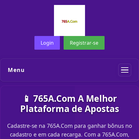
Login
Registrar-se
Menu
📱 765A.Com A Melhor
Plataforma de Apostas
Cadastre-se na 765A.Com para ganhar bônus no
cadastro e em cada recarga. Com a 765A.Com,