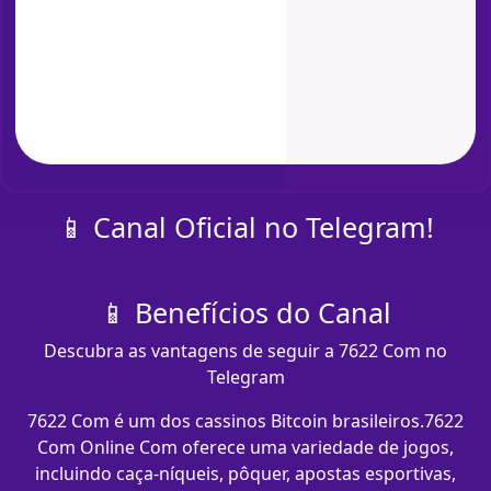
📱 Canal Oficial no Telegram!
📱 Benefícios do Canal
Descubra as vantagens de seguir a 7622 Com no
Telegram
7622 Com é um dos cassinos Bitcoin brasileiros.7622
Com Online Com oferece uma variedade de jogos,
incluindo caça-níqueis, pôquer, apostas esportivas,