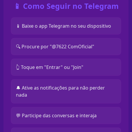
📱 Como Seguir no Telegram
📱 Baixe o app Telegram no seu dispositivo
🔍 Procure por "@7622 ComOficial"
👆 Toque em "Entrar" ou "Join"
🔔 Ative as notificações para não perder
nada
💬 Participe das conversas e interaja