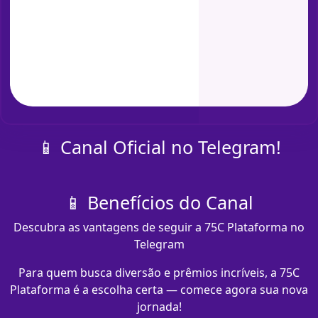
📱 Canal Oficial no Telegram!
📱 Benefícios do Canal
Descubra as vantagens de seguir a 75C Plataforma no
Telegram
Para quem busca diversão e prêmios incríveis, a 75C
Plataforma é a escolha certa — comece agora sua nova
jornada!