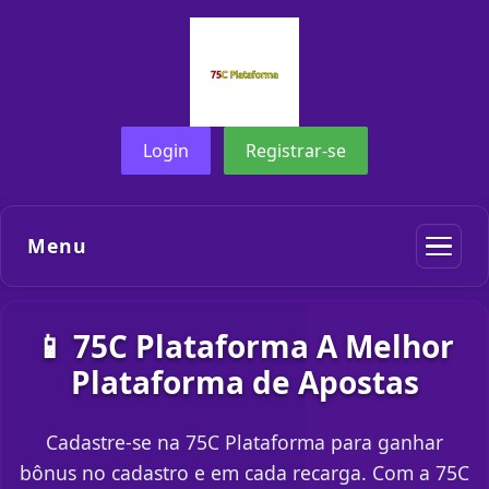
Login
Registrar-se
Menu
📱 75C Plataforma A Melhor
Plataforma de Apostas
Cadastre-se na 75C Plataforma para ganhar
bônus no cadastro e em cada recarga. Com a 75C