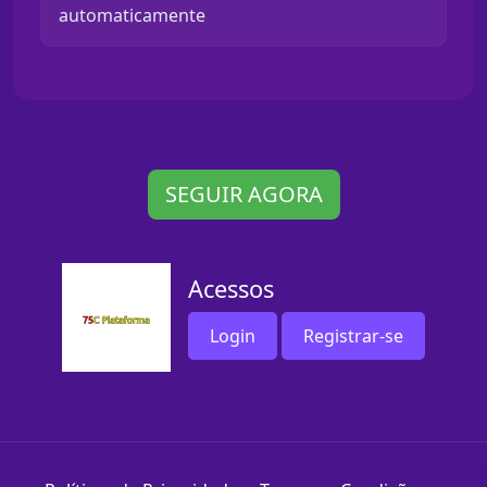
automaticamente
SEGUIR AGORA
Acessos
Login
Registrar-se