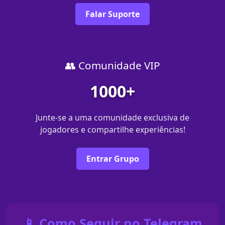
Falar Suporte
👥 Comunidade VIP
1000+
Junte-se a uma comunidade exclusiva de
jogadores e compartilhe experiências!
Entrar Grupo
📱 Como Seguir no Telegram