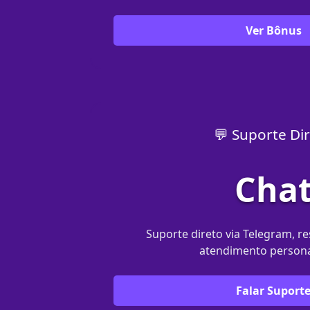
Ver Bônus
💬 Suporte Di
Cha
Suporte direto via Telegram, r
atendimento persona
Falar Suport