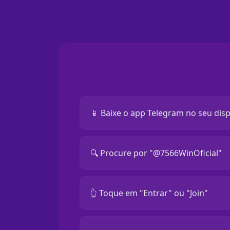
📱 Baixe o app Telegram no seu disp
🔍 Procure por "@7566WinOficial"
👆 Toque em "Entrar" ou "Join"