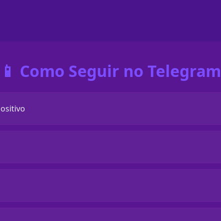
📱 Como Seguir no Telegram
ositivo