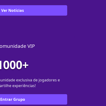
Ver Notícias
Comunidade VIP
1000+
unidade exclusiva de jogadores e
rtilhe experiências!
Entrar Grupo