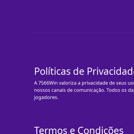
Políticas de Privacida
A 7566Win valoriza a privacidade de seus u
nossos canais de comunicação. Todos os dad
jogadores.
Termos e Condições