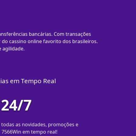
ransferências bancárias. Com transações
 cassino online favorito dos brasileiros.
 agilidade.
cias em Tempo Real
24/7
e todas as novidades, promoções e
 7566Win em tempo real!