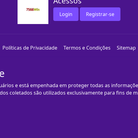
Acessos
Login
Registrar-se
Políticas de Privacidade
Termos e Condições
Sitemap
de
suários e está empenhada em proteger todas as informaçõe
os coletados são utilizados exclusivamente para fins de m