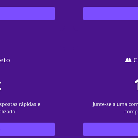
reto
👥 
t
espostas rápidas e
Junte-se a uma com
lizado!
compa
e