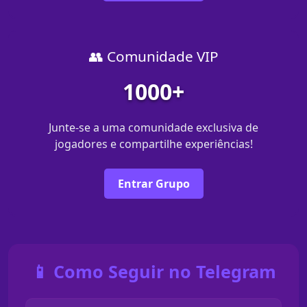
👥 Comunidade VIP
1000+
Junte-se a uma comunidade exclusiva de
jogadores e compartilhe experiências!
Entrar Grupo
📱 Como Seguir no Telegram