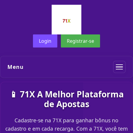
Login
Registrar-se
Menu
📱 71X A Melhor Plataforma
de Apostas
Cadastre-se na 71X para ganhar bônus no
cadastro e em cada recarga. Com a 71X, você tem