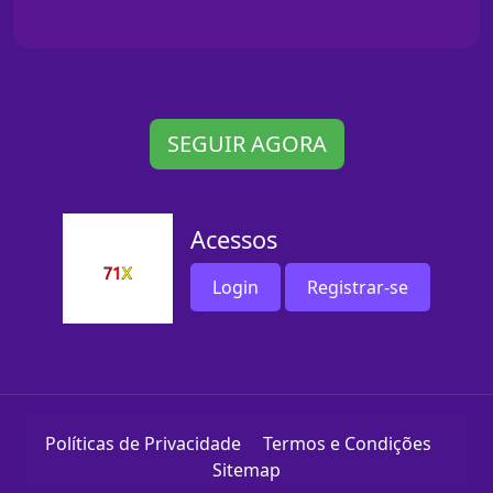
SEGUIR AGORA
Acessos
Login
Registrar-se
Políticas de Privacidade
Termos e Condições
Sitemap