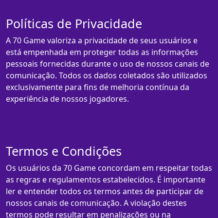
Políticas de Privacidade
A 70 Game valoriza a privacidade de seus usuários e
está empenhada em proteger todas as informações
pessoais fornecidas durante o uso de nossos canais de
comunicação. Todos os dados coletados são utilizados
exclusivamente para fins de melhoria contínua da
experiência de nossos jogadores.
Termos e Condições
Os usuários da 70 Game concordam em respeitar todas
as regras e regulamentos estabelecidos. É importante
ler e entender todos os termos antes de participar de
nossos canais de comunicação. A violação destes
termos pode resultar em penalizações ou na