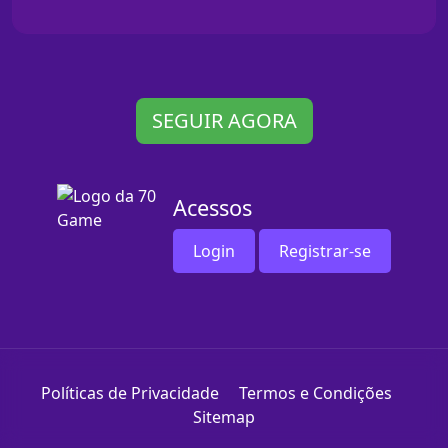
SEGUIR AGORA
Acessos
Login
Registrar-se
Políticas de Privacidade
Termos e Condições
Sitemap