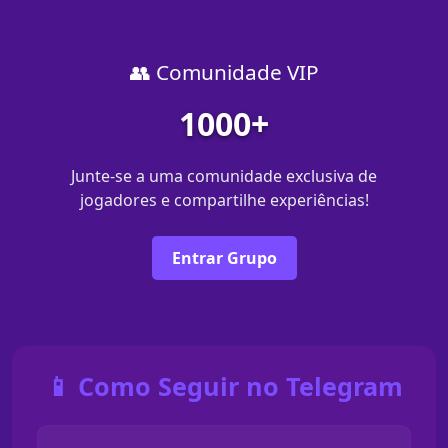
👥 Comunidade VIP
1000+
Junte-se a uma comunidade exclusiva de
jogadores e compartilhe experiências!
Entrar Grupo
📱 Como Seguir no Telegram