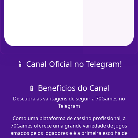
📱 Canal Oficial no Telegram!
📱 Benefícios do Canal
Descubra as vantagens de seguir a 70Games no
Telegram
Como uma plataforma de cassino profissional, a
70Games oferece uma grande variedade de jogos
amados pelos jogadores e é a primeira escolha de