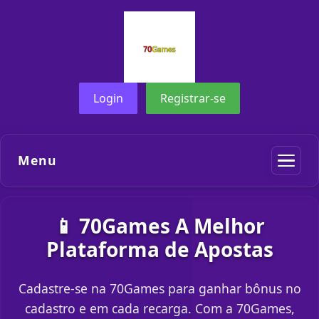
Login
Registrar-se
Menu
📱 70Games A Melhor
Plataforma de Apostas
Cadastre-se na 70Games para ganhar bônus no
cadastro e em cada recarga. Com a 70Games,