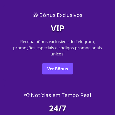
🎁 Bônus Exclusivos
VIP
Receba bônus exclusivos do Telegram,
promoções especiais e códigos promocionais
únicos!
Ver Bônus
📢 Notícias em Tempo Real
24/7