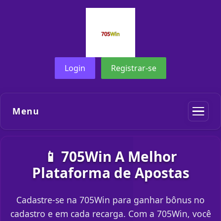
Login
Registrar-se
Menu
📱 705Win A Melhor
Plataforma de Apostas
Cadastre-se na 705Win para ganhar bônus no
cadastro e em cada recarga. Com a 705Win, você