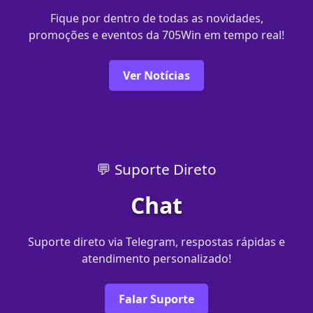
Fique por dentro de todas as novidades,
promoções e eventos da 705Win em tempo real!
Ver Notícias
💬 Suporte Direto
Chat
Suporte direto via Telegram, respostas rápidas e
atendimento personalizado!
Falar Suporte