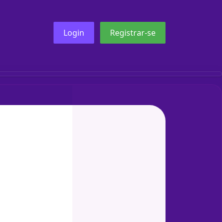
Login
Registrar-se