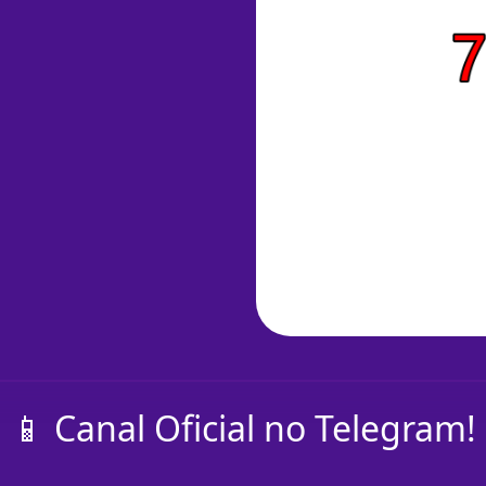
📱 Canal Oficial no Telegram!