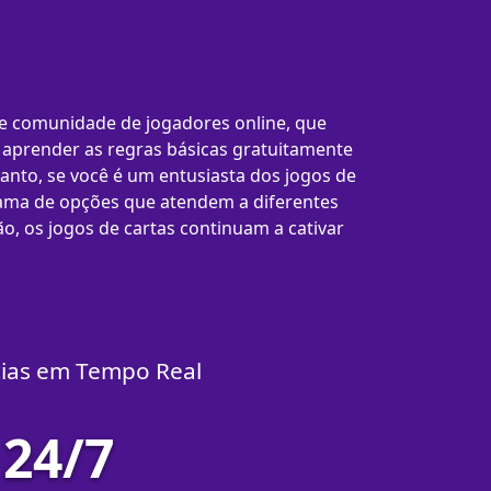
te comunidade de jogadores online, que
e aprender as regras básicas gratuitamente
tanto, se você é um entusiasta dos jogos de
ama de opções que atendem a diferentes
ão, os jogos de cartas continuam a cativar
cias em Tempo Real
24/7