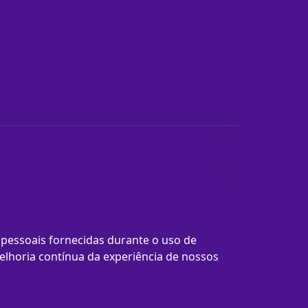
 pessoais fornecidas durante o uso de
elhoria contínua da experiência de nossos