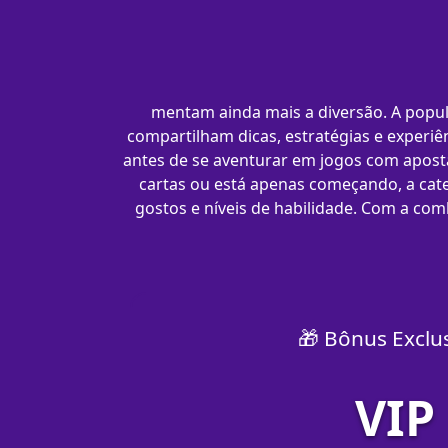
mentam ainda mais a diversão. A popul
compartilham dicas, estratégias e experiê
antes de se aventurar em jogos com apostas
cartas ou está apenas começando, a cate
gostos e níveis de habilidade. Com a comb
🎁 Bônus Exclu
VIP