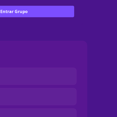
Entrar Grupo