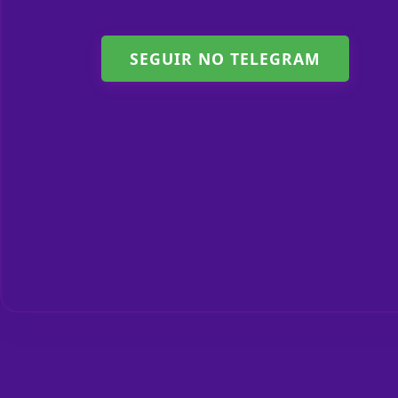
SEGUIR NO TELEGRAM