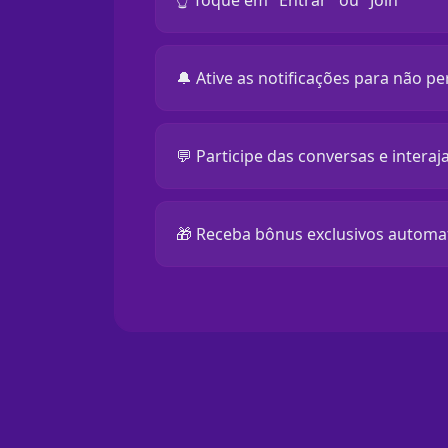
👆 Toque em "Entrar" ou "Join"
🔔 Ative as notificações para não p
💬 Participe das conversas e interaj
🎁 Receba bônus exclusivos autom