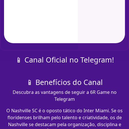
📱 Canal Oficial no Telegram!
📱 Benefícios do Canal
Descubra as vantagens de seguir a 6R Game no
Telegram
O Nashville SC é o oposto tático do Inter Miami. Se os
floridenses brilham pelo talento e criatividade, os de
Nashville se destacam pela organização, disciplina e