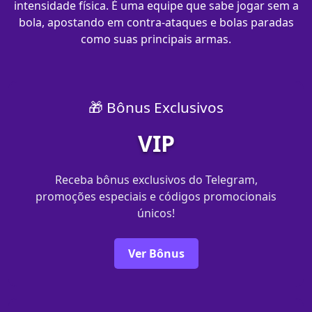
intensidade física. É uma equipe que sabe jogar sem a
bola, apostando em contra-ataques e bolas paradas
como suas principais armas.
🎁 Bônus Exclusivos
VIP
Receba bônus exclusivos do Telegram,
promoções especiais e códigos promocionais
únicos!
Ver Bônus