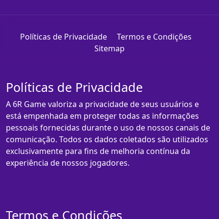
Políticas de Privacidade
Termos e Condições
Sitemap
Políticas de Privacidade
A 6R Game valoriza a privacidade de seus usuários e
está empenhada em proteger todas as informações
pessoais fornecidas durante o uso de nossos canais de
comunicação. Todos os dados coletados são utilizados
exclusivamente para fins de melhoria contínua da
experiência de nossos jogadores.
Termos e Condições