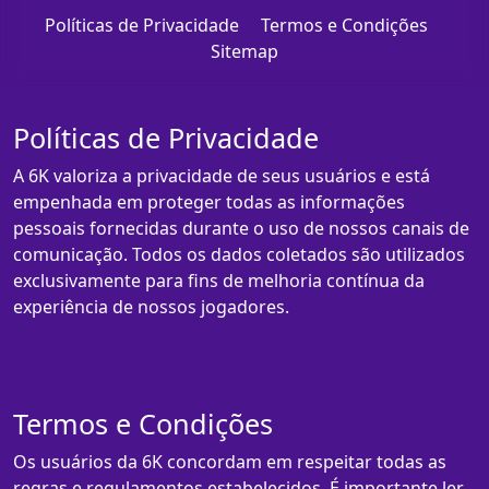
Políticas de Privacidade
Termos e Condições
Sitemap
Políticas de Privacidade
A 6K valoriza a privacidade de seus usuários e está
empenhada em proteger todas as informações
pessoais fornecidas durante o uso de nossos canais de
comunicação. Todos os dados coletados são utilizados
exclusivamente para fins de melhoria contínua da
experiência de nossos jogadores.
Termos e Condições
Os usuários da 6K concordam em respeitar todas as
regras e regulamentos estabelecidos. É importante ler