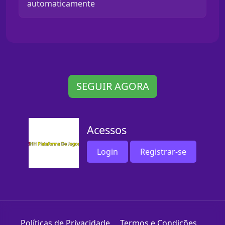
automaticamente
SEGUIR AGORA
Acessos
Login
Registrar-se
Políticas de Privacidade
Termos e Condições