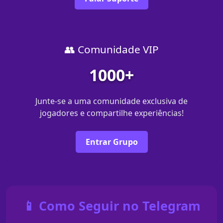
👥 Comunidade VIP
1000+
Junte-se a uma comunidade exclusiva de
jogadores e compartilhe experiências!
Entrar Grupo
📱 Como Seguir no Telegram