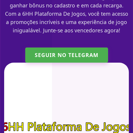
ganhar bônus no cadastro e em cada recarga.
Com a 6HH Plataforma De Jogos, você tem acesso
a promoções incríveis e uma experiência de jogo
inigualável. Junte-se aos vencedores agora!
SEGUIR NO TELEGRAM