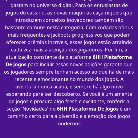
gastam no universo digital. Para os entusiastas de
jogos de cassino, as novas máquinas caça-níqueis que
introduzem conceitos inovadores também são
bastante comuns nesta categoria. Com rodadas bônus
mais frequentes e jackpots progressivos que podem
oferecer prêmios incríveis, esses jogos estão atraindo
cada vez mais a atenção dos jogadores. Por fim, a
atualização constante da plataforma
6HH Plataforma
De Jogos
para incluir essas novas adições garante que
os jogadores sempre tenham acesso ao que há de mais
recente e emocionante no mundo dos jogos. A
aventura nunca acaba, e sempre há algo novo
esperando para ser descoberto. Se você é um amante
de jogos e procura algo fresh e excitante, conferir a
seção 'Novidades' no
6HH Plataforma De Jogos
é um
caminho certo para a diversão e a emoção dos jogos
modernos.