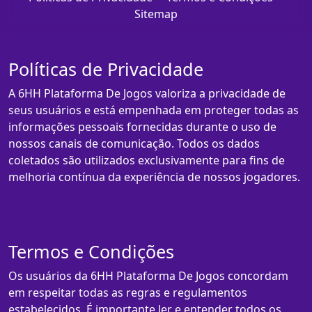
Sitemap
Políticas de Privacidade
A 6HH Plataforma De Jogos valoriza a privacidade de
seus usuários e está empenhada em proteger todas as
informações pessoais fornecidas durante o uso de
nossos canais de comunicação. Todos os dados
coletados são utilizados exclusivamente para fins de
melhoria contínua da experiência de nossos jogadores.
Termos e Condições
Os usuários da 6HH Plataforma De Jogos concordam
em respeitar todas as regras e regulamentos
estabelecidos. É importante ler e entender todos os