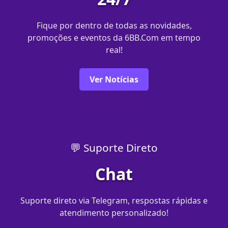
Fique por dentro de todas as novidades,
promoções e eventos da 6BB.Com em tempo
real!
Ver Notícias
💬 Suporte Direto
Chat
Suporte direto via Telegram, respostas rápidas e
atendimento personalizado!