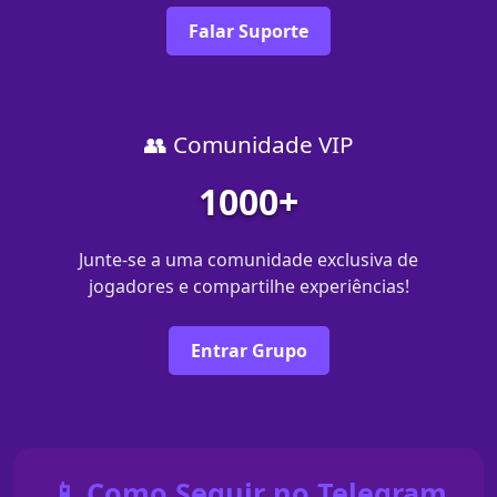
Falar Suporte
👥 Comunidade VIP
1000+
Junte-se a uma comunidade exclusiva de
jogadores e compartilhe experiências!
Entrar Grupo
📱 Como Seguir no Telegram