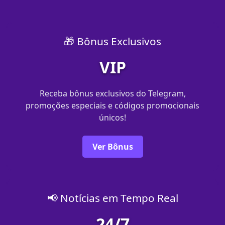
🎁 Bônus Exclusivos
VIP
Receba bônus exclusivos do Telegram,
promoções especiais e códigos promocionais
únicos!
Ver Bônus
📢 Notícias em Tempo Real
24/7