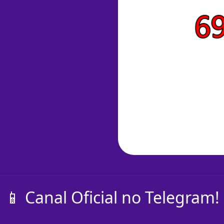
📱 Canal Oficial no Telegram!