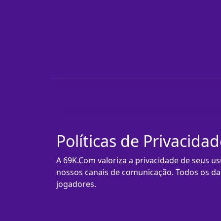
Políticas de Privacida
A 69K.Com valoriza a privacidade de seus u
nossos canais de comunicação. Todos os dad
jogadores.