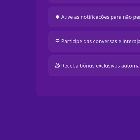
🔔 Ative as notificações para não p
💬 Participe das conversas e interaj
🎁 Receba bônus exclusivos autom