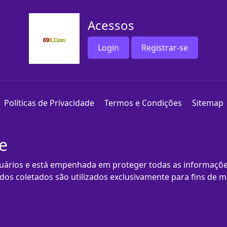
Acessos
Login
Registrar-se
Políticas de Privacidade
Termos e Condições
Sitemap
de
suários e está empenhada em proteger todas as informaçõe
os coletados são utilizados exclusivamente para fins de m