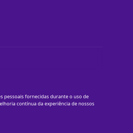
s pessoais fornecidas durante o uso de
elhoria contínua da experiência de nossos