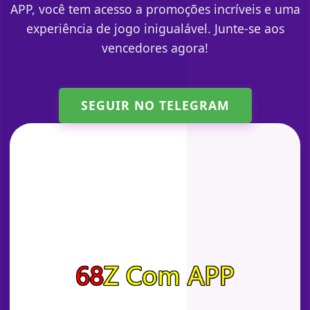
APP, você tem acesso a promoções incríveis e uma
experiência de jogo inigualável. Junte-se aos
vencedores agora!
SEGUIR NO TELEGRAM