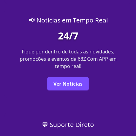
📢 Notícias em Tempo Real
24/7
Fique por dentro de todas as novidades,
promoções e eventos da 68Z Com APP em
tempo real!
Ver Notícias
💬 Suporte Direto