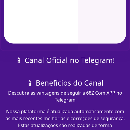
📱 Canal Oficial no Telegram!
📱 Benefícios do Canal
Descubra as vantagens de seguir a 68Z Com APP no
Telegram
Nossa plataforma é atualizada automaticamente com
as mais recentes melhorias e correções de segurança.
Estas atualizações são realizadas de forma