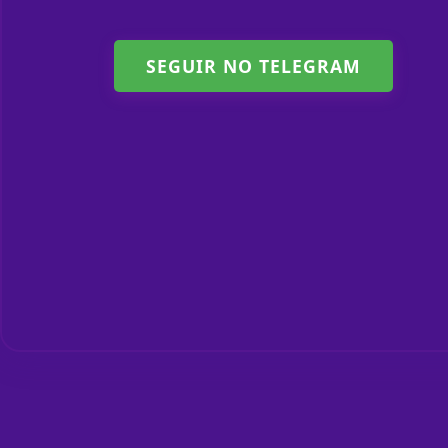
SEGUIR NO TELEGRAM