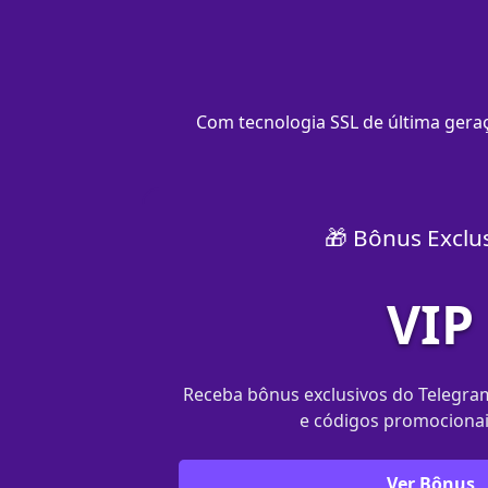
Com tecnologia SSL de última geraçã
🎁 Bônus Exclu
VIP
Receba bônus exclusivos do Telegra
e códigos promocionai
Ver Bônus