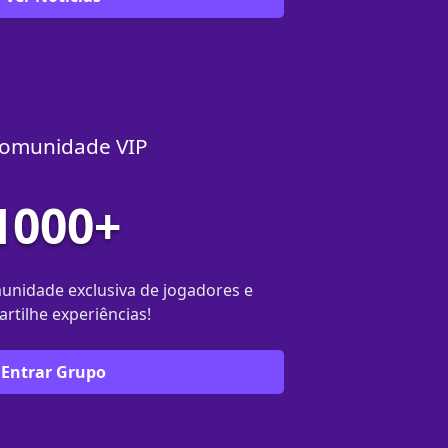
Comunidade VIP
1000+
unidade exclusiva de jogadores e
rtilhe experiências!
Entrar Grupo