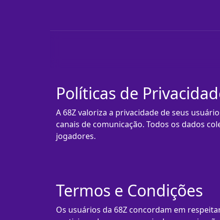
Políticas de Privacida
A 68Z valoriza a privacidade de seus usuár
canais de comunicação. Todos os dados cole
jogadores.
Termos e Condições
Os usuários da 68Z concordam em respeitar 