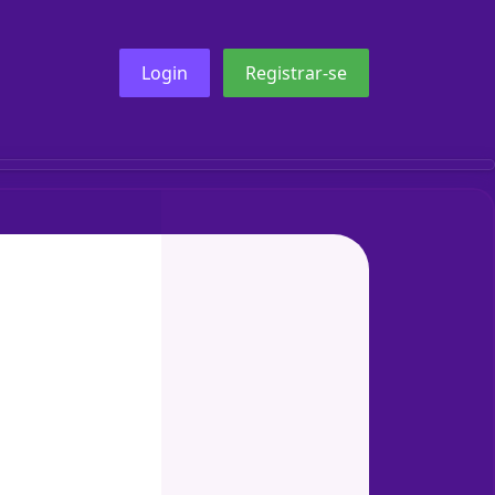
Login
Registrar-se